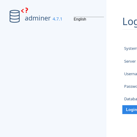
adminer
Lo
4.7.1
Syste
Server
Usern
Passw
Databa